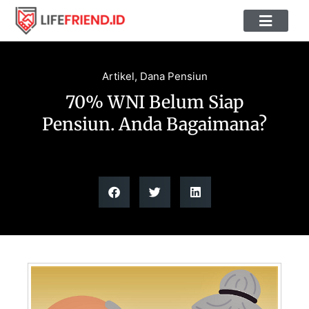
Tips & Panduan
Quiz & Kalkulator Asuransi
Tentang LIFEFRIE
Artikel
,
Dana Pensiun
70% WNI Belum Siap
Pensiun. Anda Bagaimana?