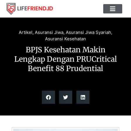
Tips & Panduan
Quiz & Kalkulator Asuransi
Tentang LIFEFRIE
Artikel
,
Asuransi Jiwa
,
Asuransi Jiwa Syariah
,
Asuransi Kesehatan
BPJS Kesehatan Makin
Lengkap Dengan PRUCritical
Benefit 88 Prudential